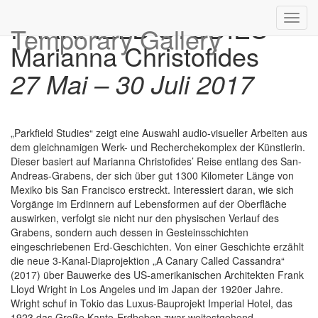
PARKFIELD STUDIES
Toggl
Temporary Gallery
navig
Marianna Christofides
27 Mai – 30 Juli 2017
„Parkfield Studies“ zeigt eine Auswahl audio-visueller Arbeiten aus
dem gleichnamigen Werk- und Recherchekomplex der Künstlerin.
Dieser basiert auf Marianna Christofides’ Reise entlang des San-
Andreas-Grabens, der sich über gut 1300 Kilometer Länge von
Mexiko bis San Francisco erstreckt. Interessiert daran, wie sich
Vorgänge im Erdinnern auf Lebensformen auf der Oberfläche
auswirken, verfolgt sie nicht nur den physischen Verlauf des
Grabens, sondern auch dessen in Gesteinsschichten
eingeschriebenen Erd-Geschichten. Von einer Geschichte erzählt
die neue 3-Kanal-Diaprojektion „A Canary Called Cassandra“
(2017) über Bauwerke des US-amerikanischen Architekten Frank
Lloyd Wright in Los Angeles und im Japan der 1920er Jahre.
Wright schuf in Tokio das Luxus-Bauprojekt Imperial Hotel, das
1923 das Große Kanto-Erdbeben zwar weitestgehend