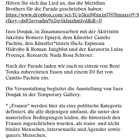
Hören Sie sich das Lied an, das die Meridian
Brothers für die Parade geschrieben haben:
https://www.dropbox.com/scl/fi/p3kn8jfxn1p7078muxro9/
rlkey=ds85svvudm9x3tg4khxzhmlvd&dl=0
Ines Doujak, in Zusammenarbeit mit der Aktivistin
Jakeline Romero Epiayú, dem Künstler Camilo
Pachón, den Künstler*innen iSaAc Espinoza
Hidrobo & Roman Jungblut und der Kuratorin Luiza
Proença. Research: Nada Rosa Schroer.
Nach der Parade laden wir euch zu einem von Beni
Tonka zubereiteten Essen und einem DJ-Set von
Camilo Pachón ein.
Die Veranstaltung begleitet die Ausstellung von Ines
Doujak in der Temporary Gallery.
* „Frauen“ werden hier als eine politische Kategorie
definiert, die alle diejenigen umfasst, die unter den
materiellen Bedingungen leiden, die historisch den
Frauen zugeschrieben wurden, als trans- und nicht-
binäre Menschen, intersexuelle und Agender sowie
queere Menschen.